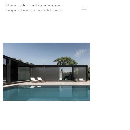
i l s e c h r i s t i a a n s e n
i n g e n i e u r - a r c h i t e c t